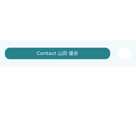
Contact 山田 優奈
English
How it works
Help
Terms & Privacy
Pricing