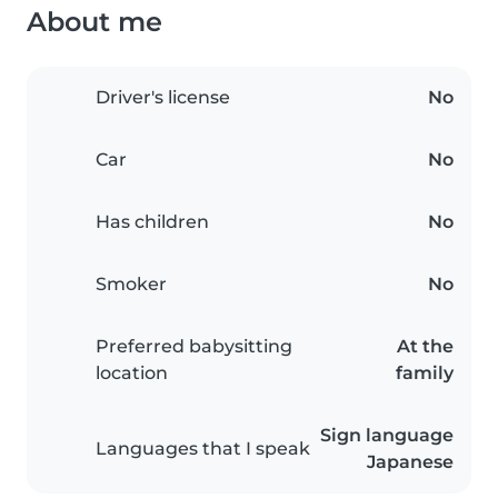
About me
Driver's license
No
Car
No
Has children
No
Smoker
No
Preferred babysitting
At the
location
family
Sign language
Languages that I speak
Japanese